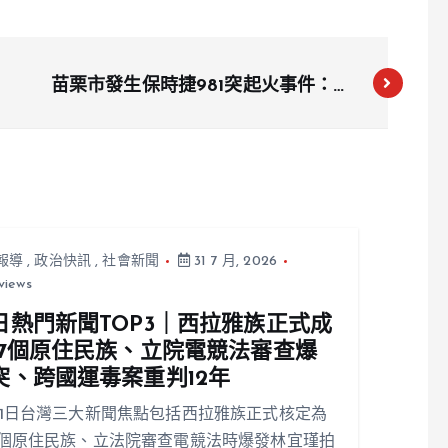
苗栗市發生保時捷981突起火事件：兩
人平安無恙
報導
,
政治快訊
,
社會新聞
31 7 月, 2026
views
日熱門新聞TOP3｜西拉雅族正式成
17個原住民族、立院電競法審查爆
突、跨國運毒案重判12年
31日台灣三大新聞焦點包括西拉雅族正式核定為
7個原住民族、立法院審查電競法時爆發林宜瑾拍