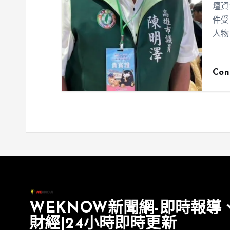
壇資
件受
人物
Con
WEKNOW新聞網-即時報導
財經|24小時即時更新