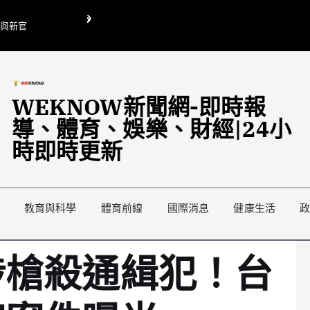
O與新官
翁曉玲喊刪陸委會1295萬媒宣費惹議 梁文傑回「只能靠嘴巴」
藍綠延燒地方宣傳預算戰
WEKNOW新聞網-即時報
導、體育、娛樂、財經|24小
時即時更新
教育與科學
體育前線
國際消息
健康生活
涉槍殺通緝犯！台