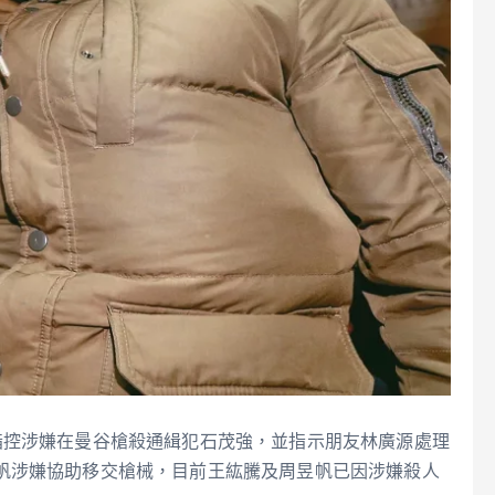
指控涉嫌在曼谷槍殺通緝犯石茂強，並指示朋友林廣源處理
帆涉嫌協助移交槍械，目前王紘騰及周昱帆已因涉嫌殺人