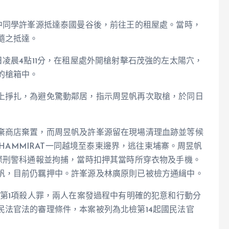
中同學許峯源抵達泰國曼谷後，前往王的租屋處。當時，
隨之抵達。
日凌晨4點11分，在租屋處外開槍射擊石茂強的左太陽穴，
的槍箱中。
上掙扎，為避免驚動鄰居，指示周昱帆再次取槍，於同日
棄商店棄置，而周昱帆及許峯源留在現場清理血跡並等候
THAMMIRAT一同越境至泰柬邊界，逃往柬埔寨。周昱帆
際刑警科通報並拘捕，當時扣押其當時所穿衣物及手機。
帆，目前仍羈押中。許峯源及林廣原則已被檢方通緝中。
條第1項殺人罪，兩人在案發過程中有明確的犯意和行動分
民法官法的審理條件，本案被列為北檢第14起國民法官