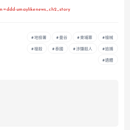
om=ddd-umaylikenews_ch2_story
地檢署
曼谷
柬埔寨
槍械
槍殺
泰國
涉嫌殺人
追捕
遺體