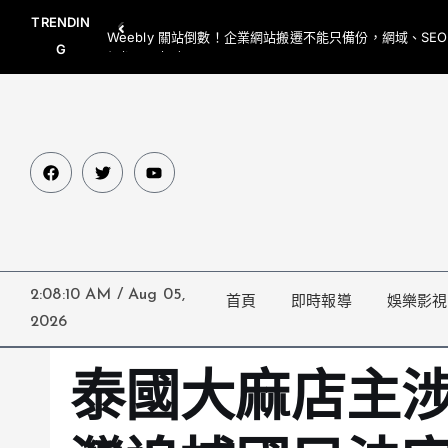
TRENDIN
Weebly 關站倒數！企業網站搬遷不能只備份，網域、SE
G
網都要一起處理
2:08:11 AM
/
Aug 05,
首頁
即時報導
娛樂影視
2026
泰國大麻店主