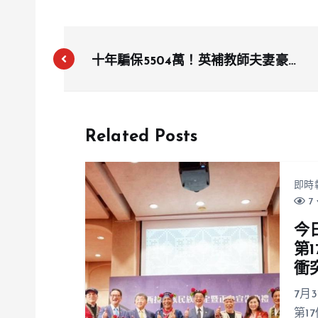
十年騙保5504萬！英補教師夫妻豪奢
生活曝光
Related Posts
即時
7 
今
第
衝
7月
第1