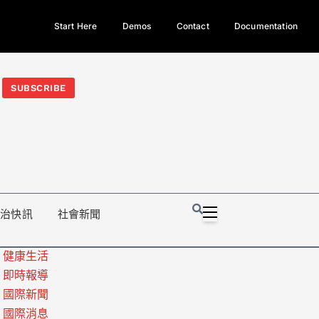
Start Here
Demos
Contact
Documentation
今日熱門新聞TOP3｜西拉雅族正式成第17個原住民族、立院電競
光電場回扣
法審查爆衝突、跨國運毒案重判12年
地方利益輸
SUBSCRIBE
政治快訊
社會新聞
健康生活
即時報導
國際新聞
國際消息