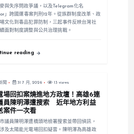
麥與失序問政爭議，以及Telegram化名
ior」跨國運毒案判刑12年。從族群制度改革、政
場文化到毒品犯罪防制，三起事件反映台灣社
續面對制度調整與公共治理挑戰。
tinue reading
新聞
31 7 月, 2026
13 views
電場回扣案燒進地方政壇！高雄6連
議員陳明澤遭搜索 近年地方利益
送案件一次看
市議員陳明澤遭橋頭地檢署搜索並帶回偵訊，
涉及太陽能光電場回扣疑雲。陳明澤為高雄政