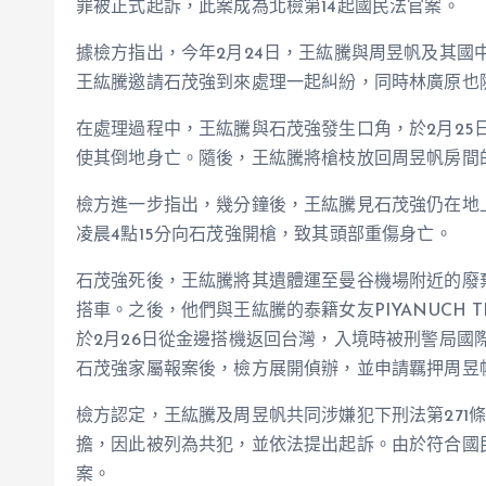
罪被正式起訴，此案成為北檢第14起國民法官案。
據檢方指出，今年2月24日，王紘騰與周昱帆及其國
王紘騰邀請石茂強到來處理一起糾紛，同時林廣原也
在處理過程中，王紘騰與石茂強發生口角，於2月25
使其倒地身亡。隨後，王紘騰將槍枝放回周昱帆房間
檢方進一步指出，幾分鐘後，王紘騰見石茂強仍在地
凌晨4點15分向石茂強開槍，致其頭部重傷身亡。
石茂強死後，王紘騰將其遺體運至曼谷機場附近的廢
搭車。之後，他們與王紘騰的泰籍女友PIYANUCH 
於2月26日從金邊搭機返回台灣，入境時被刑警局國
石茂強家屬報案後，檢方展開偵辦，並申請羈押周昱
檢方認定，王紘騰及周昱帆共同涉嫌犯下刑法第271
擔，因此被列為共犯，並依法提出起訴。由於符合國
案。