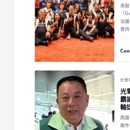
桌敲
「D
治議
會持
Con
社會
光
霸
輸
高雄
案件