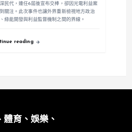
深民代，連任6屆後宣布交棒，卻因光電利益案
到關注。此次事件也讓外界重新檢視地方政治
、綠能開發與利益監督機制之間的界線。
tinue reading
、體育、娛樂、