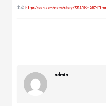
出處
https://udn.com/news/story/
7315
/8042874?fr
admin