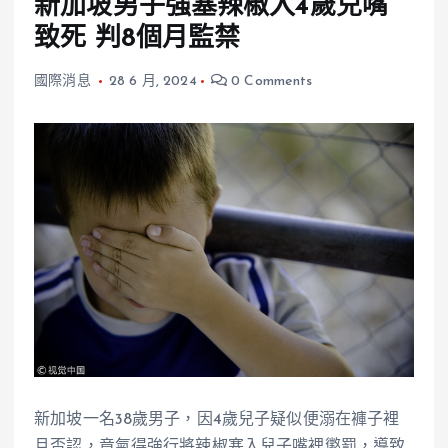
新加坡男子強塞辣椒入4歲兒嘴
致死 判8個月監禁
國際消息
28 6 月, 2024
0 Comments
新加坡一名38歲男子，因4歲兒子疑似便溺在褲子裡
且否認，竟氣得強行將辣椒塞入兒子嘴裡懲罰，導致