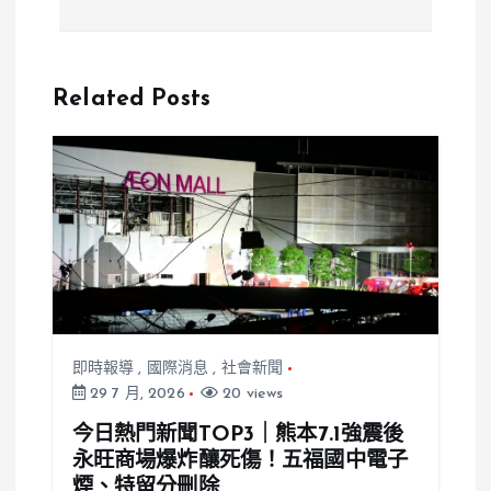
事件！男童無
報！線狀雨帶
故早退竟暴力
恐釀土石流
襲擊副校長，
靜岡、熊本、
Related Posts
影片曝光引發
大分居民慎防
公憤
即時報導
,
國際消息
,
社會新聞
29 7 月, 2026
20 views
今日熱門新聞TOP3｜熊本7.1強震後
永旺商場爆炸釀死傷！五福國中電子
煙、特留分刪除