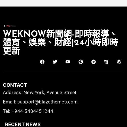
WEKNOW新聞網-即時報導、
體育、娛樂、財經|24小時即時
更新
CONTACT
Address: New York, Avenue Street
Email: support@blazethemes.com
Tel: +944-5484451244
RECENT NEWS