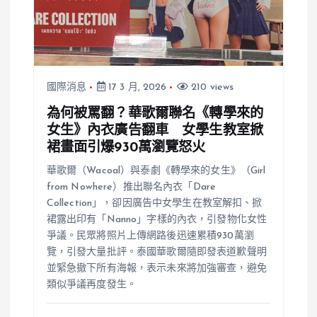
國際消息
17 3 月, 2026
210 views
為何被罵翻？華歌爾聯名《轉學來的
女生》內衣廣告翻車 女學生教室掀
裙畫面引爆930萬瀏覽怒火
華歌爾（Wacoal）與泰劇《轉學來的女生》（Girl
from Nowhere）推出聯名內衣「Dare
Collection」，卻因廣告中女學生在教室解扣、掀
裙露出印有「Nanno」字樣的內衣，引發物化女性
爭議。民眾將照片上傳網路後迅速累積930萬瀏
覽，引發大量批評。泰國華歌爾隨即發表道歉聲明
並緊急撤下所有海報，表示未來將加強審查，避免
類似爭議再度發生。