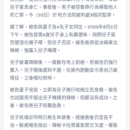
兒子窒息身亡。事發後，男子被控魯莽行為導致他人
死亡罪，今（30日）於地方法院被判處8個月監禁。
據了解，被告與妻子及4名子女同住。2022年8月2日
下午，被告發現4歲兒子身上有糞便味，詢問兒子是
否便溺在褲子裡，但兒子否認。被告氣得從冰箱拿出
辣椒，強塞入兒子嘴裡。
兒子被塞辣椒後，一度躺在地上拒絕，但被告仍強行
塞入。兒子隨後感到不適，在屋內跑動並示意自己被
噎住，之後嘔吐倒地。
被告妻子見狀，立即為兒子進行哈姆立克急救，被告
也試圖用手摳出兒子嘴裡的辣椒，但都沒有成功。之
後，被告將兒子送醫急救。
兒子抵達診所時已無生命跡象，經搶救後仍宣告不
治。驗屍報告指出，辣椒卡住男童氣管交叉處，導致