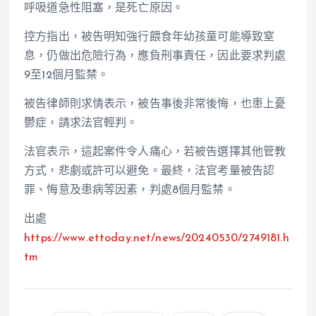
呼吸道急性阻塞，是死亡原因。
控方指出，被告明知強行餵食年幼孩童可能導致窒
息，仍做出危險行為，應負刑事責任，因此要求判處
9至12個月監禁。
被告律師則求情表示，被告事後非常後悔，也患上憂
鬱症，請求法官輕判。
法官表示，這起案件令人痛心，若被告選擇其他管教
方式，悲劇或許可以避免。最終，法官考量被告認
罪、悔意及患病等因素，判處8個月監禁。
出處
https://www.ettoday.net/news/20240530/2749181.h
tm