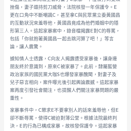
挫傷，妻子還持剪刀威脅，法院核發一年保護令。E
更在口角中不斷嘲諷C，甚至拿C與民眾黨立委黃國昌
的互動狀況來羞辱他，黃國昌竟成為他們婚姻中的隱
形第三人。這起家暴案中，錄音檔揭露E對C的辱罵，
包括「你就抱著黃國昌一起去跳河算了吧！」等言
論，讓人震驚。
據知情人士透露，C向友人揭露遭受家暴後，讓身邊
朋友終於意識到，原來C被家暴了。此前，隸屬藍營
政治家族的國民黨大咖S也爆發家暴醜聞，對妻子及
兒子惡言相向，案件曝光後引起輿論震撼。這起家暴
案再度引發社會關注，也提醒人們關注家暴問題的嚴
重性。
家暴事件中，C懇求E不要拿別人的話來羞辱他，但E
卻不斷辱罵，使得C被迫對簿公堂。根據法院最終判
決，E的行為已構成家暴，故核發保護令。這起家暴