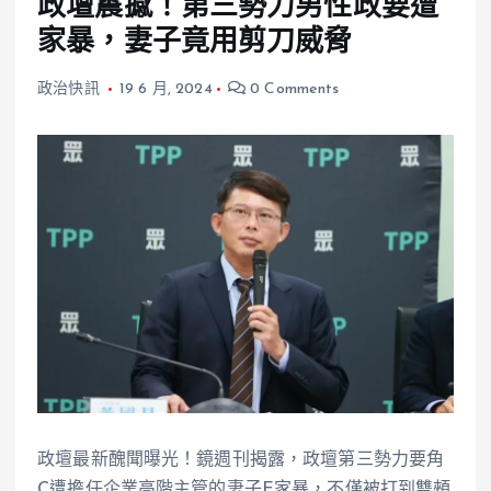
政壇震撼！第三勢力男性政要遭
家暴，妻子竟用剪刀威脅
政治快訊
19 6 月, 2024
0 Comments
政壇最新醜聞曝光！鏡週刊揭露，政壇第三勢力要角
C遭擔任企業高階主管的妻子E家暴，不僅被打到雙頰