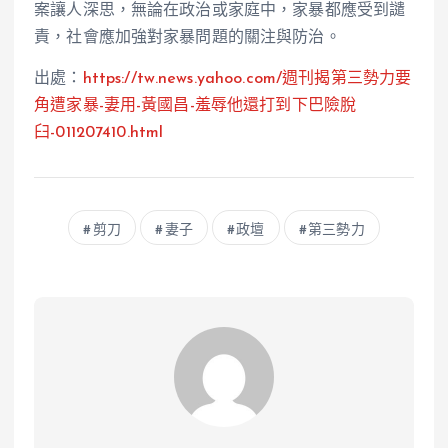
案讓人深思，無論在政治或家庭中，家暴都應受到譴
責，社會應加強對家暴問題的關注與防治。
出處：
https://tw.news.yahoo.com/
週刊
揭第三勢力要
角遭家暴-妻用-黃國昌-羞辱他還打到下巴險脫
臼-011207410.html
剪刀
妻子
政壇
第三勢力