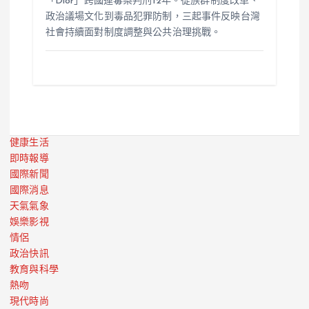
「Dior」跨國運毒案判刑12年。從族群制度改革、
政治議場文化到毒品犯罪防制，三起事件反映台灣
社會持續面對制度調整與公共治理挑戰。
健康生活
即時報導
國際新聞
國際消息
天氣氣象
娛樂影視
情侶
政治快訊
教育與科學
熱吻
現代時尚