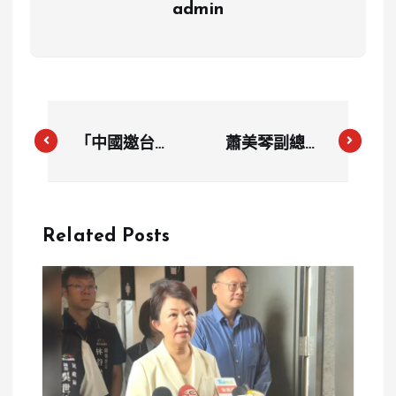
admin
「中國邀台藝
蕭美琴副總統
人成立「台灣
就台灣安全與
擁和黨」？陸
全球民主發表
委會警告或觸
演說
Related Posts
及國安法及反
滲透法」