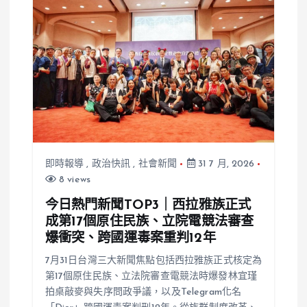
即時報導
,
政治快訊
,
社會新聞
31 7 月, 2026
8 views
今日熱門新聞TOP3｜西拉雅族正式
成第17個原住民族、立院電競法審查
爆衝突、跨國運毒案重判12年
7月31日台灣三大新聞焦點包括西拉雅族正式核定為
第17個原住民族、立法院審查電競法時爆發林宜瑾
拍桌敲麥與失序問政爭議，以及Telegram化名