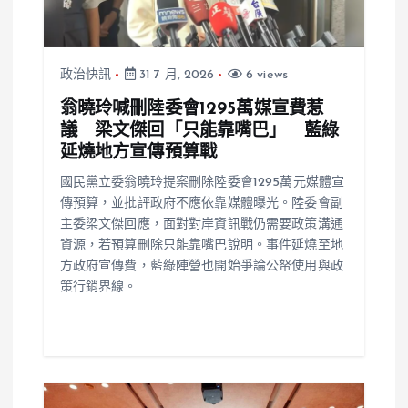
政治快訊
31 7 月, 2026
6 views
翁曉玲喊刪陸委會1295萬媒宣費惹
議 梁文傑回「只能靠嘴巴」 藍綠
延燒地方宣傳預算戰
國民黨立委翁曉玲提案刪除陸委會1295萬元媒體宣
傳預算，並批評政府不應依靠媒體曝光。陸委會副
主委梁文傑回應，面對對岸資訊戰仍需要政策溝通
資源，若預算刪除只能靠嘴巴說明。事件延燒至地
方政府宣傳費，藍綠陣營也開始爭論公帑使用與政
策行銷界線。