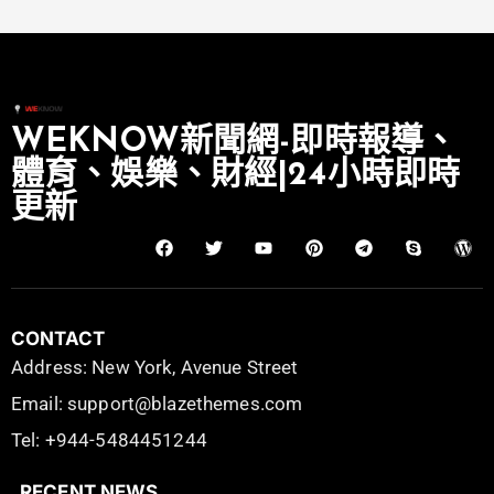
WEKNOW新聞網-即時報導、
體育、娛樂、財經|24小時即時
更新
CONTACT
Address: New York, Avenue Street
Email: support@blazethemes.com
Tel: +944-5484451244
RECENT NEWS