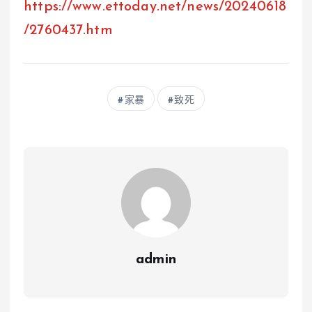
https://www.ettoday.net/news/20240618
/2760437.htm
家暴
致死
admin