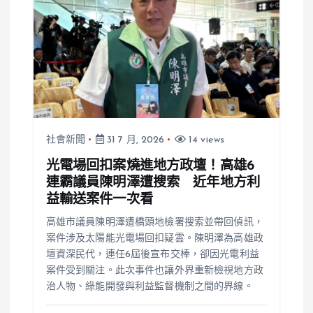
社會新聞
31 7 月, 2026
14 views
光電場回扣案燒進地方政壇！高雄6
連霸議員陳明澤遭搜索 近年地方利
益輸送案件一次看
高雄市議員陳明澤遭橋頭地檢署搜索並帶回偵訊，
案件涉及太陽能光電場回扣疑雲。陳明澤為高雄政
壇資深民代，連任6屆後宣布交棒，卻因光電利益
案件受到關注。此次事件也讓外界重新檢視地方政
治人物、綠能開發與利益監督機制之間的界線。