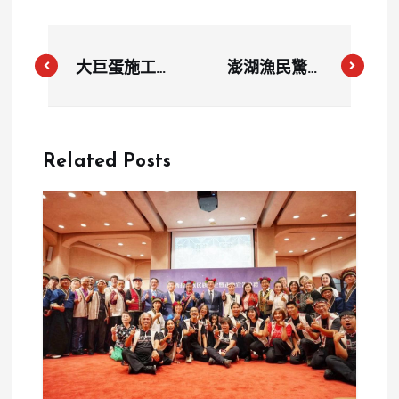
大巨蛋施工停
澎湖漁民驚見
工期間偷賣施
中國「晉級」
工架，百萬交
核潛艦浮出水
易曝光遭同行
面，前立委郭
Related Posts
怒告判刑
正亮解密航行
路徑