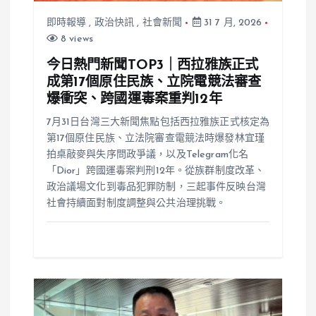
即時報導
,
政治快訊
,
社會新聞
31 7 月, 2026
8 views
今日熱門新聞TOP3｜西拉雅族正式
成第17個原住民族、立院電競法審查
爆衝突、跨國運毒案重判12年
7月31日台灣三大新聞焦點包括西拉雅族正式核定為
第17個原住民族、立法院審查電競法時爆發林宜瑾
拍桌敲麥與失序問政爭議，以及Telegram化名
「Dior」跨國運毒案判刑12年。從族群制度改革、
政治議場文化到毒品犯罪防制，三起事件反映台灣
社會持續面對制度調整與公共治理挑戰。