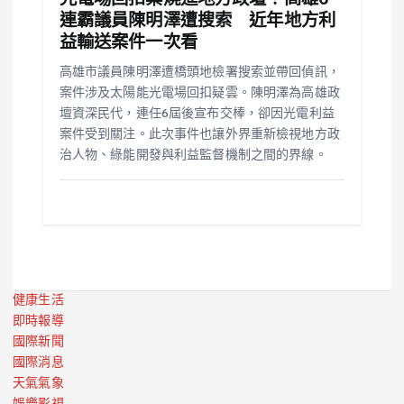
光電場回扣案燒進地方政壇！高雄6
連霸議員陳明澤遭搜索 近年地方利
益輸送案件一次看
高雄市議員陳明澤遭橋頭地檢署搜索並帶回偵訊，
案件涉及太陽能光電場回扣疑雲。陳明澤為高雄政
壇資深民代，連任6屆後宣布交棒，卻因光電利益
案件受到關注。此次事件也讓外界重新檢視地方政
治人物、綠能開發與利益監督機制之間的界線。
健康生活
即時報導
國際新聞
國際消息
天氣氣象