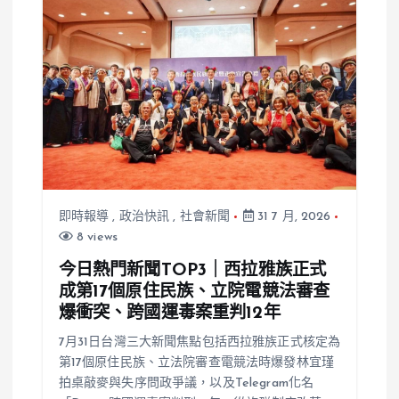
即時報導
,
政治快訊
,
社會新聞
31 7 月, 2026
8 views
今日熱門新聞TOP3｜西拉雅族正式
成第17個原住民族、立院電競法審查
爆衝突、跨國運毒案重判12年
7月31日台灣三大新聞焦點包括西拉雅族正式核定為
第17個原住民族、立法院審查電競法時爆發林宜瑾
拍桌敲麥與失序問政爭議，以及Telegram化名