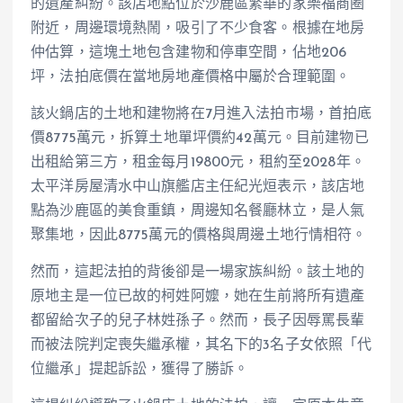
的遺產糾紛。該店地點位於沙鹿區繁華的家樂福商圈
附近，周邊環境熱鬧，吸引了不少食客。根據在地房
仲估算，這塊土地包含建物和停車空間，佔地206
坪，法拍底價在當地房地產價格中屬於合理範圍。
該火鍋店的土地和建物將在7月進入法拍市場，首拍底
價8775萬元，拆算土地單坪價約42萬元。目前建物已
出租給第三方，租金每月19800元，租約至2028年。
太平洋房屋清水中山旗艦店主任紀光烜表示，該店地
點為沙鹿區的美食重鎮，周邊知名餐廳林立，是人氣
聚集地，因此8775萬元的價格與周邊土地行情相符。
然而，這起法拍的背後卻是一場家族糾紛。該土地的
原地主是一位已故的柯姓阿嬤，她在生前將所有遺產
都留給次子的兒子林姓孫子。然而，長子因辱罵長輩
而被法院判定喪失繼承權，其名下的3名子女依照「代
位繼承」提起訴訟，獲得了勝訴。