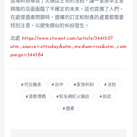
這場糾紛導致了火鍋店土地的法拍，讓一家原本生意
興隆的店面面臨了不確定的未來。這也提醒了人們，
在處理遺產問題時，遺囑的訂定和財產的處置都需要
特別注意，以避免類似的糾紛發生。
出處
https://www.ctwant.com/article/344150?
utm_source=ettoday&utm_medium=rss&utm_cam
paign=
344384
代位繼承
台中
家族糾紛
法拍
清償債務
知名網紅火鍋店
訴訟
遺產