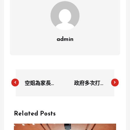
admin
空姐為家長帶
政府多次打炒
嬰兒搭商務艙
房未見成效，
而感到難過，
反助年輕人變
因嬰兒哭鬧困
身炒房客？
Related Posts
擾其他乘客