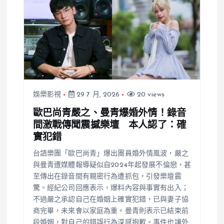
娛樂影視
29 7 月, 2026
20 views
歐巴尚青嚴之、曼青爆婚外情！錄音
間激戰傳聞震撼樂壇 本人認了：確
實犯錯
台語樂團「歐巴尚青」爆出團員婚外情風波，嚴之
與曼青遭媒體報導疑似自2024年起發展不倫戀，甚
至傳出在錄音間有親密行為遭抓包，引發樂壇震
驚。經紀公司回應表示，爆料內容與事實有出入；
不過嚴之承認自己在婚姻上確實犯錯，已與妻子協
商完畢，未來會以家庭為重。曼青則表示已結束前
段婚姻，對自己的錯誤行為深感抱歉。事件也讓外