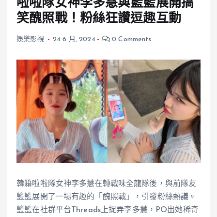
啦啦隊女神李多慧與籃籃展開搞
笑醜照戰！粉絲狂讚逗趣互動
娛樂影視
24 6 月, 2024
0 Comments
韓籍啦啦隊女神李多慧在轉戰味全龍隊後，與前隊友
籃籃展開了一場有趣的「醜照戰」，引發粉絲熱議。
籃籃在社群平台Threads上捉弄李多慧，PO出她稀奇