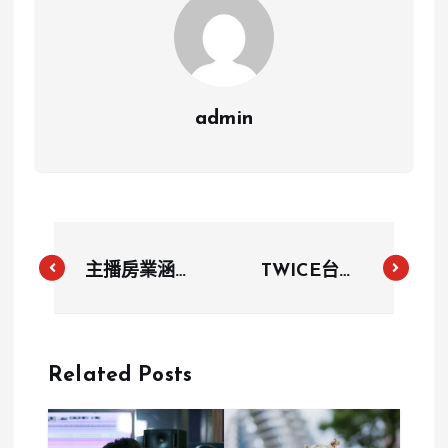
admin
主播房業涵甜
TWICE台籍
蜜訂婚！圈外
成員周子瑜展
醫生求婚海外
現健身魅力！
浪漫婚禮
可愛狗狗意外
Related Posts
成網友焦點