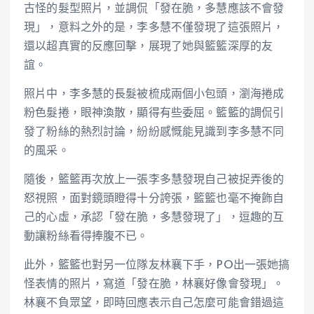
古怪的髮型照片，並調侃「發在脆，多慧應該不會發
現」，意料之外的是，李多慧不僅發現了這張照片，
還以超真實的反應回擊，展現了她與籃籃深厚的友
誼。
照片中，李多慧的長髮被梳成兩個小包頭，瀏海捲成
粉色髮捲，眼神渙散，顯得有些委屈。籃籃的調侃引
發了粉絲的熱烈討論，紛紛感慨能見識到李多慧不同
的風采。
隨後，籃籃再次放上一張李多慧發現自己被捉弄後的
怒視照，面對鏡頭瞪得十分誇張，籃籃也毫不掩飾自
己的心虛，承認「發在脆，多慧發現了」，逗趣的互
動讓粉絲看得捧腹不已。
此外，籃籃也對另一位隊友林襄下手，PO出一張她搞
怪表情的照片，寫道「發在脆，林襄好像會發現」。
林襄不負眾望，即時回應表示自己怎麼可能會錯過這