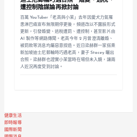
迪士尼郵輪巧遇合照 婚變、逃稅、
遭控制陰謀論再掀討論
百萬 YouTuber「老高與小茉」去年因愛犬力氣罹
患淋巴癌宣布無限期停更後，頻道改以不露臉形式
更新，引發婚變、逃稅遭罰、遭控制，甚至影片由
AI 製作等網路傳聞。老高今年 2 月曾澄清離婚、
被罰款等消息均屬惡意捏造。近日梁赫群一家搭乘
新加坡迪士尼郵輪時巧遇老高，妻子 Stacey 曬出
合照，梁赫群也證實小茉當時在場但未入鏡，讓兩
人近況再度受到討論。
健康生活
即時報導
國際新聞
國際消息