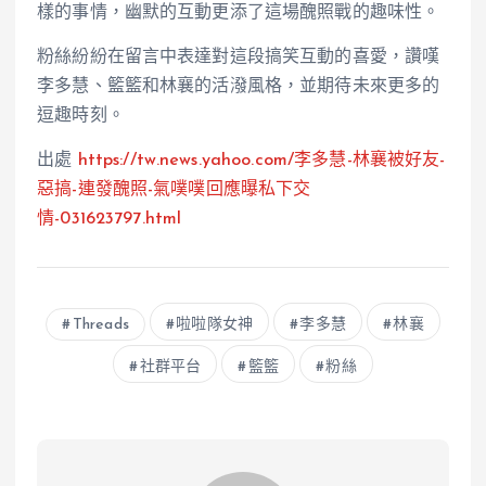
樣的事情，幽默的互動更添了這場醜照戰的趣味性。
粉絲紛紛在留言中表達對這段搞笑互動的喜愛，讚嘆
李多慧、籃籃和林襄的活潑風格，並期待未來更多的
逗趣時刻。
出處
https://tw.news.yahoo.com/李多慧-
林
襄被好友-
惡搞-連發醜照-氣噗噗回應曝私下交
情-031623797.html
Threads
啦啦隊女神
李多慧
林襄
社群平台
籃籃
粉絲