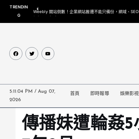
TRENDIN
Weebly 關站倒數！企業網站搬遷不能只備份，網域、SE
G
網都要一起處理
5:11:05 PM
/
Aug 07,
首頁
即時報導
娛樂影視
2026
傳播妹遭輪姦5