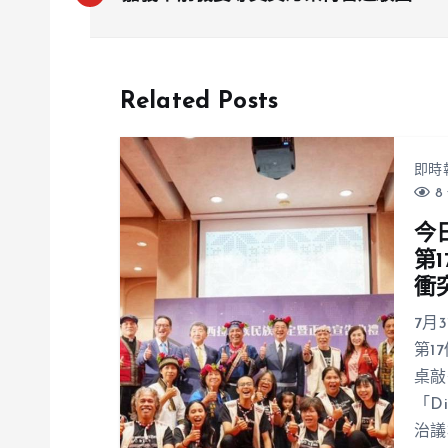
將入監執行刑期
Related Posts
即時
8 
今
第
衝
7月
第1
桌敲
「D
治議