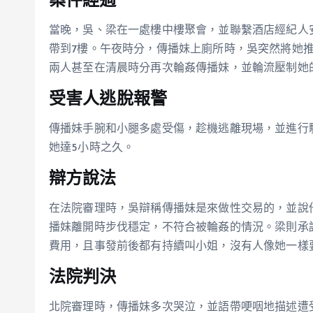
案件經過
當晚，吳、梁在一處樓中樓聚會，並聯繫酒店經紀人
帶到7樓。午夜時分，傳播妹上廁所時，吳突然將她
兩人甚至在清晨時分再次輪姦傳播妹，並輪流壓制她
受害人逃脫報警
傳播妹手腕和小腿多處受傷，趁機逃離現場，並進行
她達5小時之久。
辯方說法
在法院審理時，吳辯稱傳播妹是來做性交易的，並說
播妹離開時步伐穩定，不符合被輪姦的情況。梁則承
費用，且事發前後都有持續叫小姐，沒有人像她一樣
法院判決
北院審理時，傳播妹多次哭泣，並語帶哽咽地描述遭