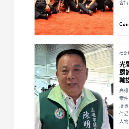
會持
Con
社會
光
霸
輸
高雄
案件
壇資
件受
人物