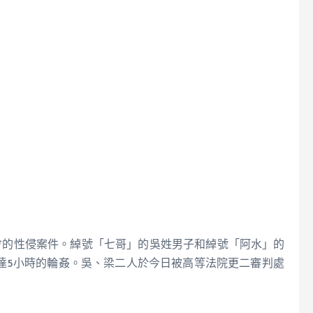
驚社會的性侵案件。綽號「七哥」的吳姓男子和綽號「阿水」的
達5小時的輪姦。吳、梁二人於今日被高等法院更二審判處