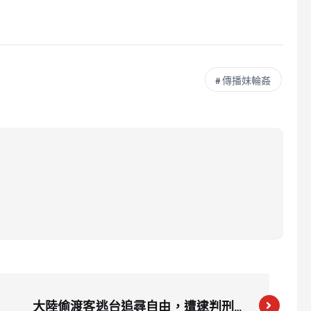
傳播妹輪姦
大陸偷渡客逃台追尋自由，遭逮判刑驅