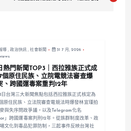
逐出境
報導
,
政治快訊
,
社會新聞
31 7 月, 2026
views
日熱門新聞TOP3｜西拉雅族正式成
17個原住民族、立院電競法審查爆
突、跨國運毒案重判12年
31日台灣三大新聞焦點包括西拉雅族正式核定為
7個原住民族、立法院審查電競法時爆發林宜瑾拍
麥與失序問政爭議，以及Telegram化名
ior」跨國運毒案判刑12年。從族群制度改革、政
場文化到毒品犯罪防制，三起事件反映台灣社