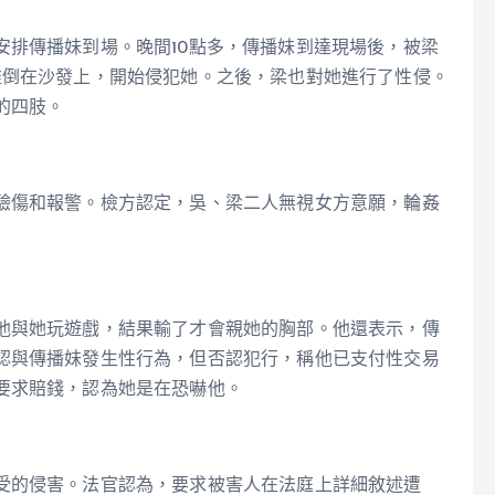
安排傳播妹到場。晚間10點多，傳播妹到達現場後，被梁
推倒在沙發上，開始侵犯她。之後，梁也對她進行了性侵。
的四肢。
驗傷和報警。檢方認定，吳、梁二人無視女方意願，輪姦
他與她玩遊戲，結果輸了才會親她的胸部。他還表示，傳
認與傳播妹發生性行為，但否認犯行，稱他已支付性交易
要求賠錢，認為她是在恐嚇他。
受的侵害。法官認為，要求被害人在法庭上詳細敘述遭