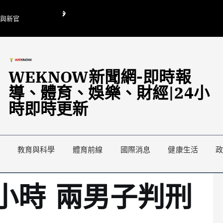
O與新官
翁曉玲喊刪陸委會1295萬媒宣費惹議 梁文傑回「只能靠嘴巴」
藍綠延燒地方宣傳預算戰
WEKNOW新聞網-即時報
導、體育、娛樂、財經|24小
時即時更新
教育與科學
體育前線
國際消息
健康生活
小時 兩男子判刑