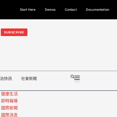
Start Here
Demos
Contact
Documentation
今日熱門新聞TOP3｜西拉雅族正式成第17個原住民族、立院電競
光電場回扣
法審查爆衝突、跨國運毒案重判12年
地方利益輸
SUBSCRIBE
政治快訊
社會新聞
健康生活
即時報導
國際新聞
國際消息