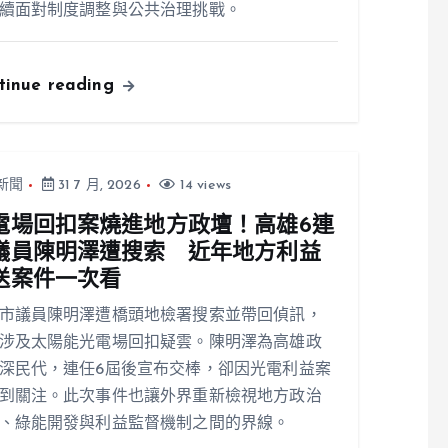
續面對制度調整與公共治理挑戰。
tinue reading
新聞
31 7 月, 2026
14 views
電場回扣案燒進地方政壇！高雄6連
議員陳明澤遭搜索 近年地方利益
送案件一次看
市議員陳明澤遭橋頭地檢署搜索並帶回偵訊，
涉及太陽能光電場回扣疑雲。陳明澤為高雄政
深民代，連任6屆後宣布交棒，卻因光電利益案
到關注。此次事件也讓外界重新檢視地方政治
、綠能開發與利益監督機制之間的界線。