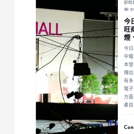
即時
21
今
旺
煙
今日
中電
本發
傳出
有多
電子
方面
產自
Con