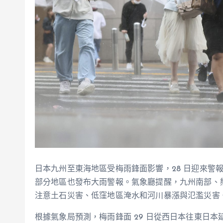
日本九州至東海地區受梅雨鋒面影響，28 日迎來警
部分地區也發布大雨警報。氣象廳提醒，九州南部、熊
注意土石災害、低窪地區淹水和河川暴漲與氾濫災害
根據氣象局預測，梅雨鋒面 29 日從西日本往東日