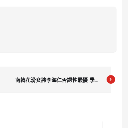
南韓花滑女將李海仁否認性騷擾 學弟
憂鬱症纏身