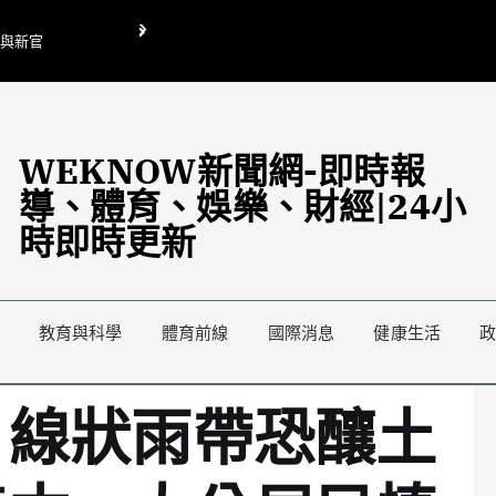
O與新官
翁曉玲喊刪陸委會1295萬媒宣費惹議 梁文傑回「只能靠嘴巴」
藍綠延燒地方宣傳預算戰
WEKNOW新聞網-即時報
導、體育、娛樂、財經|24小
時即時更新
教育與科學
體育前線
國際消息
健康生活
！線狀雨帶恐釀土