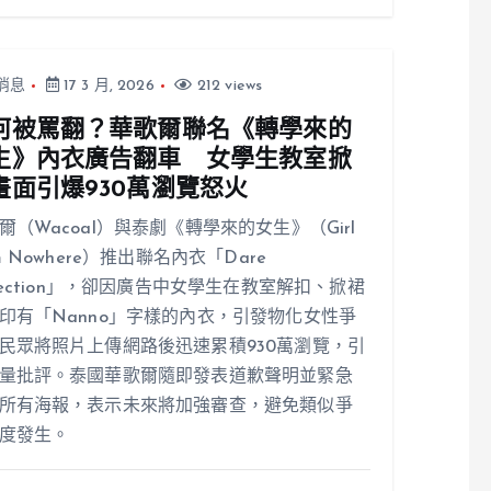
消息
17 3 月, 2026
212 views
何被罵翻？華歌爾聯名《轉學來的
生》內衣廣告翻車 女學生教室掀
畫面引爆930萬瀏覽怒火
爾（Wacoal）與泰劇《轉學來的女生》（Girl
om Nowhere）推出聯名內衣「Dare
llection」，卻因廣告中女學生在教室解扣、掀裙
印有「Nanno」字樣的內衣，引發物化女性爭
民眾將照片上傳網路後迅速累積930萬瀏覽，引
量批評。泰國華歌爾隨即發表道歉聲明並緊急
所有海報，表示未來將加強審查，避免類似爭
度發生。