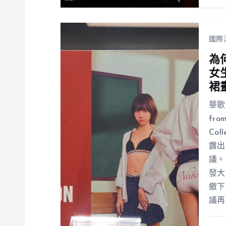
國際
為
女
裙
華歌
fr
Co
露出
議。
發大
撤下
議再