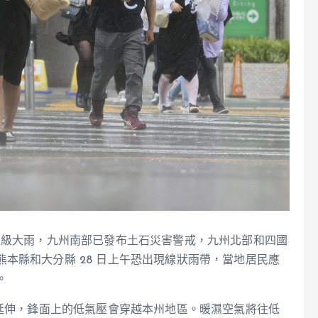
報級大雨，九州南部已發布土石災害警戒，九州北部和四國
本縣和大分縣 28 日上午恐出現線狀雨帶，當地居民應
。
本延伸，鋒面上的低氣壓會穿越本州地區。暖濕空氣將往低