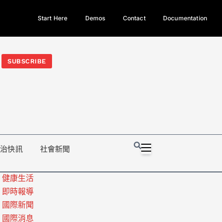
Start Here
Demos
Contact
Documentation
今日熱門新聞TOP3｜西拉雅族正式成第17個原住民族、立院電競
光電場回扣
法審查爆衝突、跨國運毒案重判12年
地方利益輸
SUBSCRIBE
政治快訊
社會新聞
健康生活
即時報導
國際新聞
國際消息