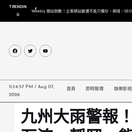
TRENDIN
Weebly 關站倒數！企業網站搬遷不能只備份，網域、SE
G
網都要一起處理
11:34:58 PM
/
Aug 07,
首頁
即時報導
娛樂影視
2026
九州大雨警報