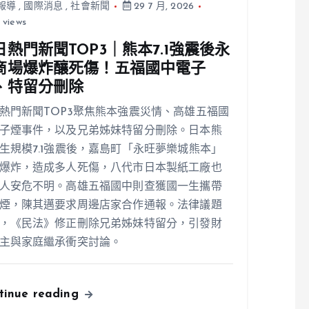
報導
,
國際消息
,
社會新聞
29 7 月, 2026
 views
日熱門新聞TOP3｜熊本7.1強震後永
商場爆炸釀死傷！五福國中電子
、特留分刪除
熱門新聞TOP3聚焦熊本強震災情、高雄五福國
子煙事件，以及兄弟姊妹特留分刪除。日本熊
生規模7.1強震後，嘉島町「永旺夢樂城熊本」
爆炸，造成多人死傷，八代市日本製紙工廠也
人安危不明。高雄五福國中則查獲國一生攜帶
煙，陳其邁要求周邊店家合作通報。法律議題
，《民法》修正刪除兄弟姊妹特留分，引發財
主與家庭繼承衝突討論。
tinue reading