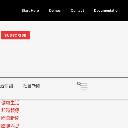
Start Here
Demos
Contact
Documentation
今日熱門新聞TOP3｜西拉雅族正式成第17個原住民族、立院電競
光電場回扣
法審查爆衝突、跨國運毒案重判12年
地方利益輸
SUBSCRIBE
政治快訊
社會新聞
健康生活
即時報導
國際新聞
國際消息