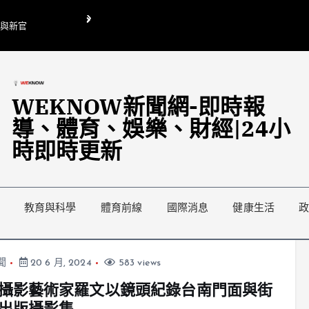
O與新官
翁曉玲喊刪陸委會1295萬媒宣費惹議 梁文傑回「只能靠嘴巴」
藍綠延燒地方宣傳預算戰
WEKNOW新聞網-即時報
導、體育、娛樂、財經|24小
時即時更新
教育與科學
體育前線
國際消息
健康生活
聞
20 6 月, 2024
583 views
攝影藝術家羅文以鏡頭紀錄台南門面與街