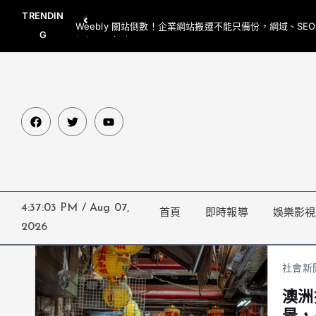
TRENDIN
Weebly 關站倒數！企業網站搬遷不能只備份，網域、SE
G
網都要一起處理
4:37:03 PM
/
Aug 07,
首頁
即時報導
娛樂影視
2026
社會新
澳洲