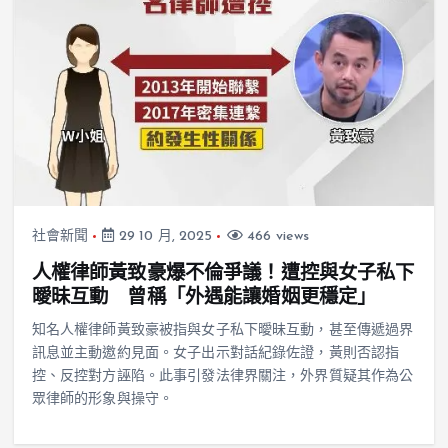
社會新聞
29 10 月, 2025
466 views
人權律師黃致豪爆不倫爭議！遭控與女子私下
曖昧互動 曾稱「外遇能讓婚姻更穩定」
知名人權律師黃致豪被指與女子私下曖昧互動，甚至傳遞過界
訊息並主動邀約見面。女子出示對話紀錄佐證，黃則否認指
控、反控對方誣陷。此事引發法律界關注，外界質疑其作為公
眾律師的形象與操守。