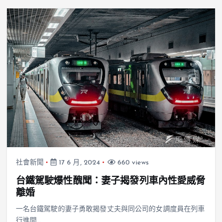
社會新聞
17 6 月, 2024
660 views
台鐵駕駛爆性醜聞：妻子揭發列車內性愛威脅
離婚
一名台鐵駕駛的妻子勇敢揭發丈夫與同公司的女調度員在列車
行進間…