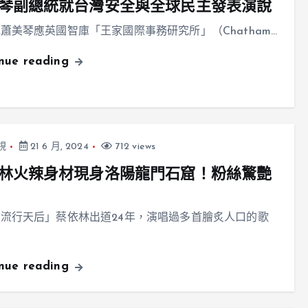
琴副總統就台灣安全與全球民主發表演說
蕭美琴應英國智庫「王家國際事務研究所」（Chatham…
inue reading
視
21 6 月, 2024
712 views
林火辣身材現身洛陽龍門石窟！粉絲驚艷
流行天后」蔡依林出道24年，演唱過多首膾炙人口的歌
inue reading