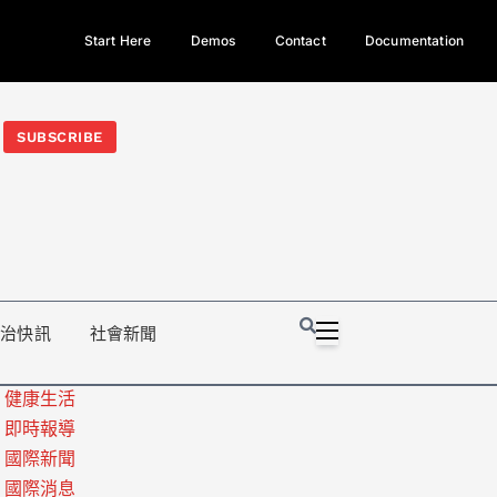
Start Here
Demos
Contact
Documentation
今日熱門新聞TOP3｜西拉雅族正式成第17個原住民族、立院電競
光電場回扣
法審查爆衝突、跨國運毒案重判12年
地方利益輸
SUBSCRIBE
政治快訊
社會新聞
健康生活
即時報導
國際新聞
國際消息