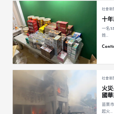
社會新
十年
一名5
姓…
Cont
社會新
火災
國華
苗栗
起火…