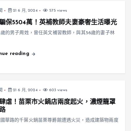
聞
21 6 月, 2024
575 views
騙保5504萬！英補教師夫妻豪奢生活曝光
3歲的男子周姓，曾任英文補習教師，與其56歲的妻子林
inue reading
聞
21 6 月, 2024
603 views
肆虐！苗栗市火鍋店兩度起火，濃煙籠罩
路
市國華路的千葉火鍋苗栗尊爵館遭遇火災，造成建築物兩度