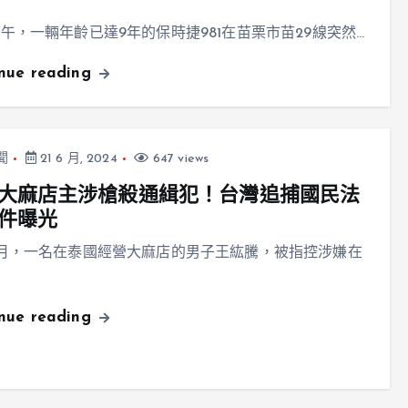
午，一輛年齡已達9年的保時捷981在苗栗市苗29線突然…
inue reading
聞
21 6 月, 2024
647 views
大麻店主涉槍殺通緝犯！台灣追捕國民法
件曝光
月，一名在泰國經營大麻店的男子王紘騰，被指控涉嫌在
inue reading