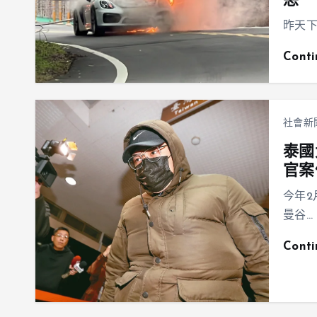
恙
昨天下
Cont
社會新
泰國
官案
今年2
曼谷…
Cont