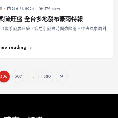
導
21 6 月, 2024
579 views
對流旺盛 全台多地發布豪雨特報
對流雲系發展旺盛，容易引發短時間強降雨。中央氣象局針
inue reading
306
307
...
320