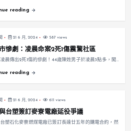
inue reading
聞
21 6 月, 2024
587 views
市慘劇：凌晨命案2死1傷震驚社區
凌晨傳出2死1傷的慘劇！44歲陳姓男子於凌晨3點多，闖…
inue reading
聞
21 6 月, 2024
611 views
與台塑簽訂麥寮電廠延役爭議
與台塑石化麥寮燃煤電廠已簽訂長達廿五年的購電合約，然