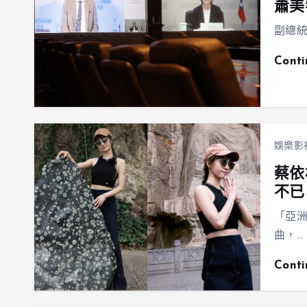
蕭美
副總統
Cont
娛樂影
蔡依
不已
「亞洲
曲，…
Cont