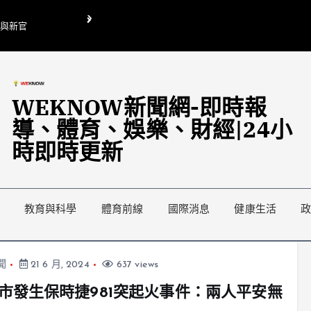
O與新官
翁曉玲喊刪陸委會1295萬媒宣費惹議 梁文傑回「只能靠嘴巴」
藍綠延燒地方宣傳預算戰
WEKNOW新聞網-即時報
導、體育、娛樂、財經|24小
時即時更新
教育與科學
體育前線
國際消息
健康生活
聞
21 6 月, 2024
637 views
市發生保時捷981突起火事件：兩人平安無