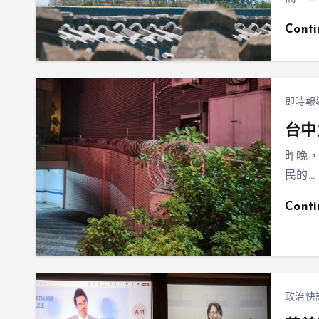
Cont
即時報
台中
昨晚
民的…
Cont
政治快