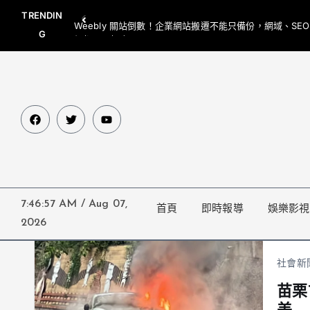
TRENDIN
Weebly 關站倒數！企業網站搬遷不能只備份，網域、SE
G
網都要一起處理
7:46:58 AM
/
Aug 07,
首頁
即時報導
娛樂影視
2026
社會新
苗栗