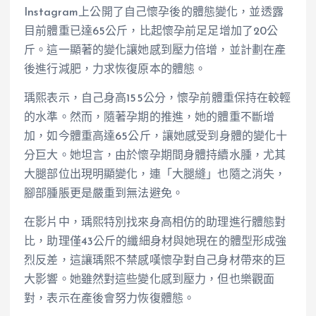
Instagram上公開了自己懷孕後的體態變化，並透露
目前體重已達65公斤，比起懷孕前足足增加了20公
斤。這一顯著的變化讓她感到壓力倍增，並計劃在產
後進行減肥，力求恢復原本的體態。
瑀熙表示，自己身高155公分，懷孕前體重保持在較輕
的水準。然而，隨著孕期的推進，她的體重不斷增
加，如今體重高達65公斤，讓她感受到身體的變化十
分巨大。她坦言，由於懷孕期間身體持續水腫，尤其
大腿部位出現明顯變化，連「大腿縫」也隨之消失，
腳部腫脹更是嚴重到無法避免。
在影片中，瑀熙特別找來身高相仿的助理進行體態對
比，助理僅43公斤的纖細身材與她現在的體型形成強
烈反差，這讓瑀熙不禁感嘆懷孕對自己身材帶來的巨
大影響。她雖然對這些變化感到壓力，但也樂觀面
對，表示在產後會努力恢復體態。