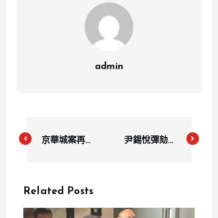
admin
京華城案再曝
尹錫悅彈劾案
疑點：議員揭
韓國會僅195
柯市府協議書
人投票 未達
漏洞 允許建
門檻不通過
Related Posts
築完工後再履