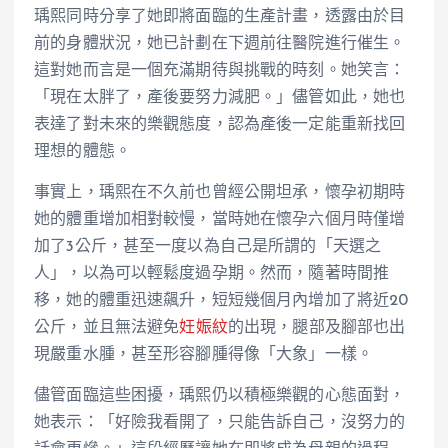
瑀熙同時分享了她即將面臨的生產計畫，透露由於目
前的身體狀況，她已計劃在下週前往醫院進行催生。
這對她而言是一個充滿期待與挑戰的時刻。她笑言：
「現在太胖了，產後要努力減肥。」儘管如此，她也
表達了對未來的樂觀態度，認為產後一定能重新找回
理想的體態。
事實上，瑀熙在不久前也曾經公開坦承，懷孕初期時
她的體重增加相對較慢，當時她在懷孕六個月時僅增
加了3公斤，甚至一度以為自己是所謂的「天選之
人」，以為可以輕鬆度過孕期。然而，隨著時間推
移，她的體重迅速飆升，短短幾個月內增加了將近20
公斤，並且無法避免
妊娠紋
的出現，腿部及腳部也出
現嚴重水腫，甚至形容腳腫得像「大象」一樣。
儘管面臨這些困擾，瑀熙仍以積極樂觀的心態面對，
她表示：「好險我看開了，只能告訴自己，沒努力的