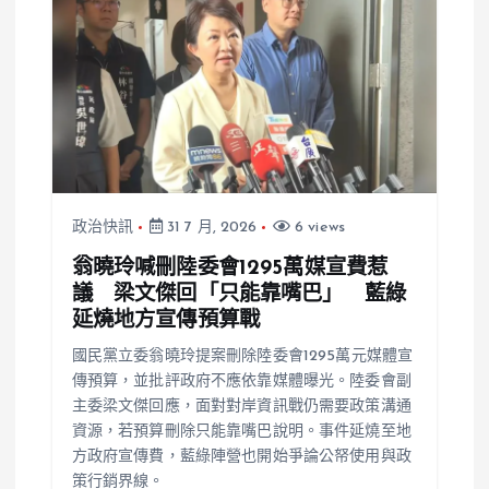
約
政治快訊
31 7 月, 2026
6 views
翁曉玲喊刪陸委會1295萬媒宣費惹
議 梁文傑回「只能靠嘴巴」 藍綠
延燒地方宣傳預算戰
國民黨立委翁曉玲提案刪除陸委會1295萬元媒體宣
傳預算，並批評政府不應依靠媒體曝光。陸委會副
主委梁文傑回應，面對對岸資訊戰仍需要政策溝通
資源，若預算刪除只能靠嘴巴說明。事件延燒至地
方政府宣傳費，藍綠陣營也開始爭論公帑使用與政
策行銷界線。