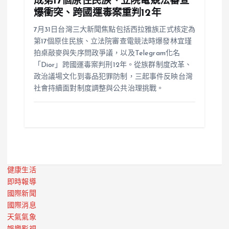
成第17個原住民族、立院電競法審查
爆衝突、跨國運毒案重判12年
7月31日台灣三大新聞焦點包括西拉雅族正式核定為
第17個原住民族、立法院審查電競法時爆發林宜瑾
拍桌敲麥與失序問政爭議，以及Telegram化名
「Dior」跨國運毒案判刑12年。從族群制度改革、
政治議場文化到毒品犯罪防制，三起事件反映台灣
社會持續面對制度調整與公共治理挑戰。
健康生活
即時報導
國際新聞
國際消息
天氣氣象