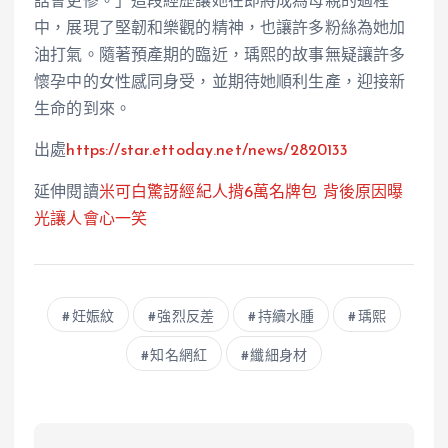
話會更慘。」這段經歷讓她在即將成為母親的過程
中，展現了堅韌和樂觀的精神，也讓許多粉絲為她加
油打氣。隨著預產期的臨近，瑀熙的故事無疑讓許多
懷孕中的女性感同身受，並期待她順利生產，迎接新
生命的到來。
出處
https://star.ettoday.net/news/2820133
延伸閱讀
米可白驚訝經紀人揹6萬名牌包
背後
原因曝
光讓人會心一笑
妊娠紋
強烈反差
持續水腫
瑀熙
知名網紅
纖細身材