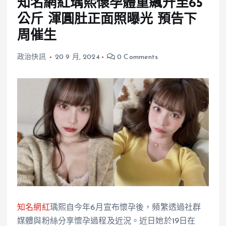
知名網紅瑀熙懷孕體重飆升至65
公斤 渾圓肚正面照曝光 預告下
周催生
政治快訊
20 9 月, 2024
0 Comments
知名網紅
瑀熙自今年6月宣布懷孕後，頻繁透過社群
媒體與粉絲分享懷孕過程及近況。近日她於19日在